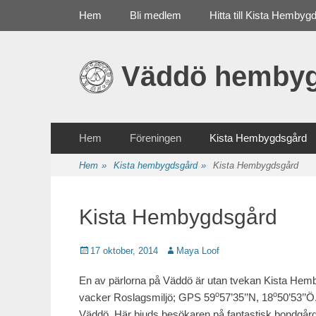
Primär meny
Gå
Hem
Bli medlem
Hitta till Kista Hembyg
till
innehåll
Väddö hembyg
Sekundär meny
Gå
Hem
Föreningen
Kista Hembygdsgård
till
innehåll
Hem
»
Kista hembygdsgård
»
Kista Hembygdsgård
Kista Hembygdsgård
Publicerat
17 oktober, 2014
Författare
Maya Loof
En av pärlorna på Väddö är utan tvekan Kista Hemby
o
o
vacker Roslagsmiljö; GPS 59
57’35’’N, 18
50’53’’Ö
Väddö. Här bjuds besökaren på fantastisk bondgård