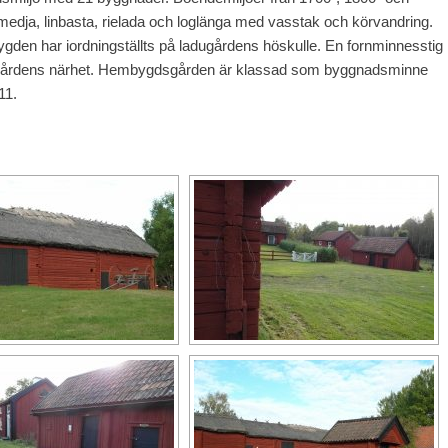
smedja, linbasta, rielada och loglänga med vasstak och körvandring.
en har iordningställts på ladugårdens höskulle. En fornminnesstig
i gårdens närhet.
Hembygdsgården är klassad som byggnadsminne
11.