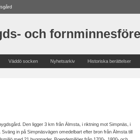
dsgård
ds- och fornminnesföre
Väddö socken
Nyhetsarkiv
Historiska berättelser
gdsgård. Den ligger 3 km från Älmsta, i riktning mot Simpnäs, i
. Sväng in på Simpnäsvägen omedelbart efter bron från Älmsta till
smiljö med 21 byggnader. Boendemiljöer från 1700-, 1800- och