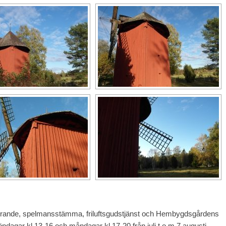
ande, spelmansstämma, friluftsgudstjänst och Hembygdsgårdens
dagar kl 13-16 och måndagar kl 17-20 från juli t o m 7 augusti