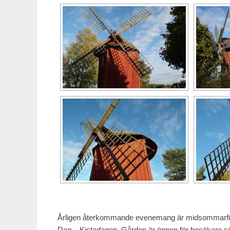
Årligen återkommande evenemang är midsommarfir
Dag – Kistadagen. Gården är öppen för besökare sön