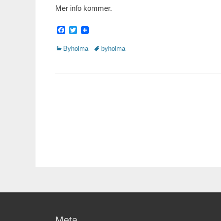
Mer info kommer.
Facebook
Twitter
Kategorier
Byholma
Taggar
byholma
Meta