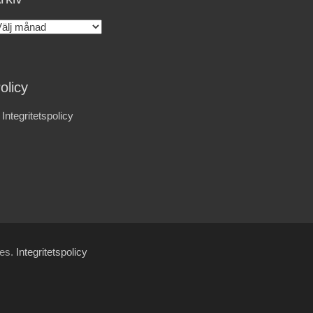
rkiv
olicy
Integritetspolicy
les.
Integritetspolicy