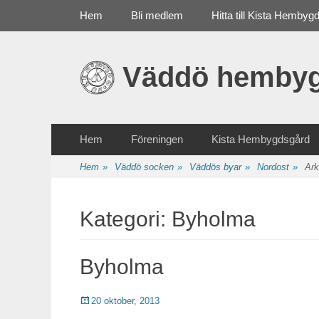
Primär meny
Gå
Hem
Bli medlem
Hitta till Kista Hembyg
till
innehåll
Väddö hembyg
Sekundär meny
Gå
Hem
Föreningen
Kista Hembygdsgård
till
innehåll
Hem
»
Väddö socken
»
Väddös byar
»
Nordost
»
Ark
Kategori: Byholma
Byholma
Publicerat
20 oktober, 2013