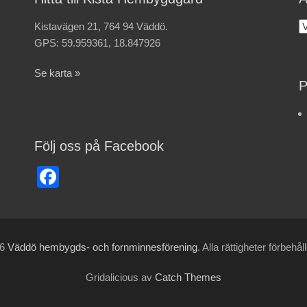
Kistavägen 21, 764 94 Väddö.
A
GPS: 59.959361, 18.847926
Se karta »
P
Följ oss på Facebook
Facebook
26
Väddö hembygds- och fornminnesförening
. Alla rättigheter förbehål
Gridalicious av
Catch Themes