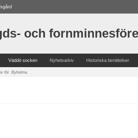
dsgård
ds- och fornminnesföre
Väddö socken
Nyhetsarkiv
Historiska berättelser
iv för
Byholma