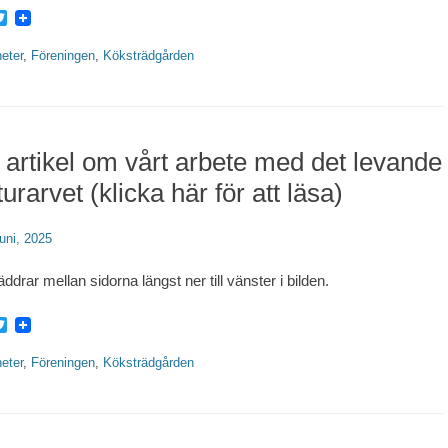
acebook
Twitter
rier
eter
,
Föreningen
,
Köksträdgården
 artikel om vårt arbete med det levande
turarvet (klicka här för att läsa)
erat
juni, 2025
ddrar mellan sidorna längst ner till vänster i bilden.
acebook
Twitter
rier
eter
,
Föreningen
,
Köksträdgården