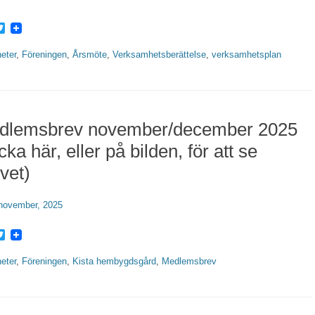
acebook
Twitter
rier
eter
,
Föreningen
,
Årsmöte
,
Verksamhetsberättelse
,
verksamhetsplan
dlemsbrev november/december 2025
icka här, eller på bilden, för att se
vet)
erat
november, 2025
acebook
Twitter
rier
eter
,
Föreningen
,
Kista hembygdsgård
,
Medlemsbrev