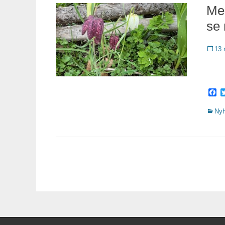
Med
se 
Public
13 
F
Katego
Nyh
Inläggsnavigering