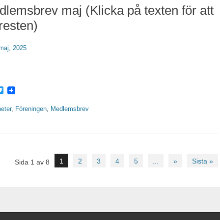
lemsbrev maj (Klicka på texten för att
resten)
erat
maj, 2025
acebook
Twitter
rier
eter
,
Föreningen
,
Medlemsbrev
1
2
3
4
5
...
»
Sista »
Sida 1 av 8