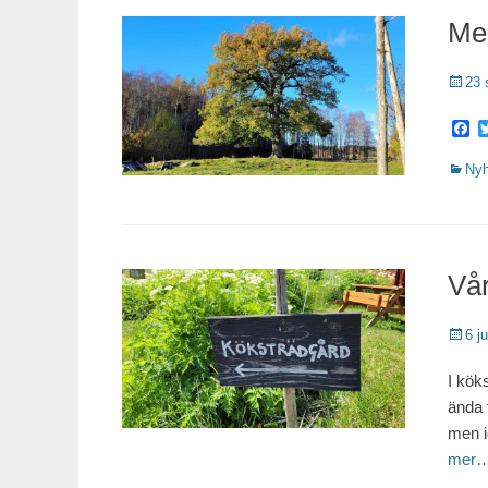
Me
Public
23 
F
Katego
Nyh
Vår
Public
6 ju
I kök
ända f
men i
mer