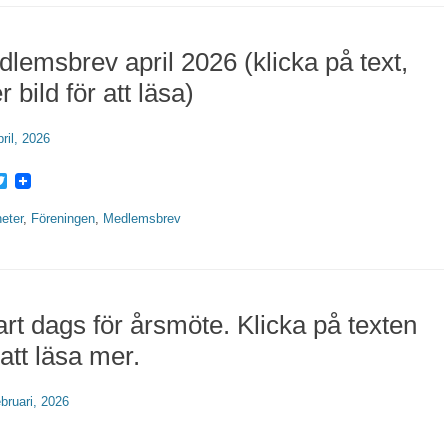
lemsbrev april 2026 (klicka på text,
er bild för att läsa)
erat
pril, 2026
acebook
Twitter
rier
eter
,
Föreningen
,
Medlemsbrev
rt dags för årsmöte. Klicka på texten
 att läsa mer.
erat
ebruari, 2026