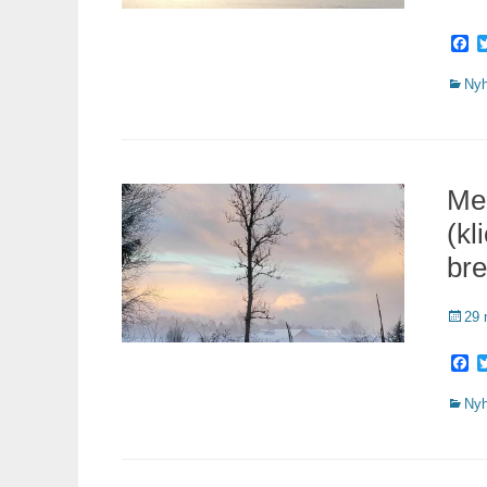
F
Katego
Nyh
Me
(kl
bre
Public
29 
F
Katego
Nyh