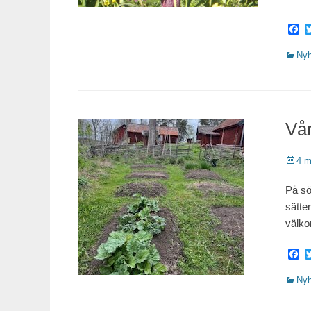
F
Katego
Nyh
Vår
Public
4 m
På sö
sätter
välko
F
Katego
Nyh