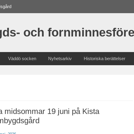
dsgård
ds- och fornminnesföre
Väddö socken
Nyhetsarkiv
Historiska berättelser
a midsommar 19 juni på Kista
mbygdsgård