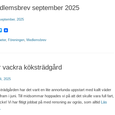
dlemsbrev september 2025
erat
september, 2025
acebook
Twitter
rier
eter
,
Föreningen
,
Medlemsbrev
 vackra köksträdgård
erat
li, 2025
strädgården har det varit en lite annorlunda uppstart med kallt väder
ram i juni. Till midsommar hoppades vi på att det skulle vara full fart,
cke! Vi har flitigt jobbat på med rensning av ogräs, som alltid
Läs
…