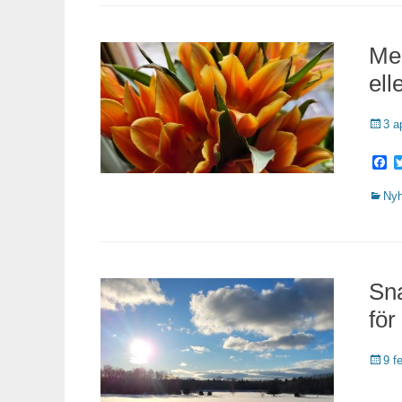
Med
ell
Public
3 a
F
Katego
Nyh
Sna
för
Public
9 f