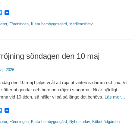
acebook
Twitter
rier
eter
,
Föreningen
,
Kista hembygdsgård
,
Medlemsbrev
röjning söndagen den 10 maj
erat
aj, 2026
ndag den 10 maj hjälps vi åt att röja ut vinterns damm och jox. Vi
 sätter ut grindar och bord och röjer i stugorna. Ni är hjärtligt
mna vid 10-tiden, så håller vi på så länge det behövs.
Läs mer…
acebook
Twitter
rier
eter
,
Föreningen
,
Kista hembygdsgård
,
Nyhetsarkiv
,
Köksträdgården