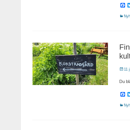
F
Katego
Nyh
Fin
kul
Public
11 
Du blä
F
Katego
Nyh