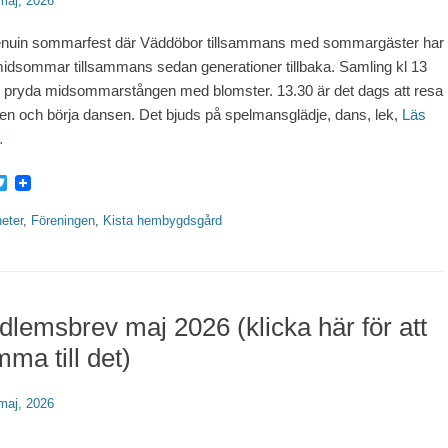
erat
maj, 2026
nuin sommarfest där Väddöbor tillsammans med sommargäster har
 midsommar tillsammans sedan generationer tillbaka. Samling kl 13
tt pryda midsommarstången med blomster. 13.30 är det dags att resa
en och börja dansen. Det bjuds på spelmansglädje, dans, lek,
Läs
…
acebook
Twitter
rier
eter
,
Föreningen
,
Kista hembygdsgård
lemsbrev maj 2026 (klicka här för att
ma till det)
erat
maj, 2026