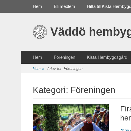
Primär meny
Gå
Hem
Bli medlem
Hitta till Kista Hembyg
till
innehåll
Väddö hembyg
Sekundär meny
Gå
Hem
Föreningen
Kista Hembygdsgård
till
innehåll
Hem
»
Arkiv för
Föreningen
Kategori: Föreningen
Fir
he