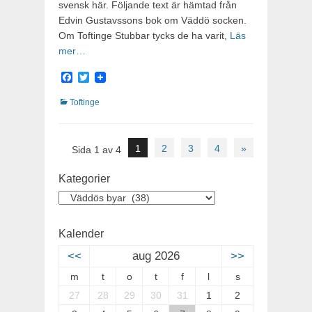
svensk här. Följande text är hämtad från
Edvin Gustavssons bok om Väddö socken.
Om Toftinge Stubbar tycks de ha varit,
Läs
mer…
Facebook
Twitter
Kategorier
Toftinge
Inläggsnavigering
1
2
3
4
»
Sida 1 av 4
Kategorier
Kategorier
Kalender
<<
aug 2026
>>
m
t
o
t
f
l
s
27
28
29
30
31
1
2