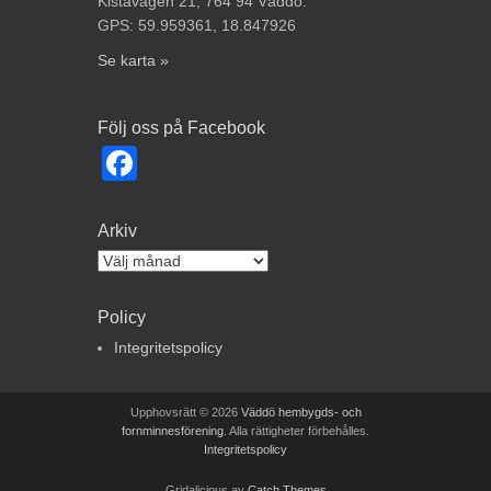
Kistavägen 21, 764 94 Väddö.
GPS: 59.959361, 18.847926
Se karta »
Följ oss på Facebook
Facebook
Arkiv
Arkiv
Policy
Integritetspolicy
Upphovsrätt © 2026
Väddö hembygds- och
fornminnesförening
. Alla rättigheter förbehålles.
Integritetspolicy
Gridalicious av
Catch Themes