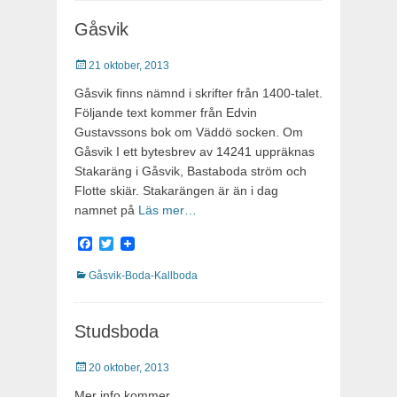
Gåsvik
Publicerat
21 oktober, 2013
Gåsvik finns nämnd i skrifter från 1400-talet.
Följande text kommer från Edvin
Gustavssons bok om Väddö socken. Om
Gåsvik I ett bytesbrev av 14241 uppräknas
Stakaräng i Gåsvik, Bastaboda ström och
Flotte skiär. Stakarängen är än i dag
namnet på
Läs mer…
Facebook
Twitter
Kategorier
Gåsvik-Boda-Kallboda
Studsboda
Publicerat
20 oktober, 2013
Mer info kommer.