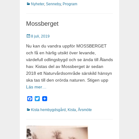
Kategorier
Nyheter
,
Senneby
,
Program
Mossberget
Publicerat
8 juli, 2019
Nu kan du vandra uppför MOSSBERGET
och få en härlig utsikt över levande,
värdefull odlingsbygd och se ända till Ålands
hav. Kistas del av Mossberget är sedan
2018 ett Naturvårdsområde särskild hänsyn
ska tas till den orörda naturen. Stigen upp
Läs mer…
Facebook
Twitter
Kategorier
Kista hembygdsgård
,
Kista
,
Årsmöte