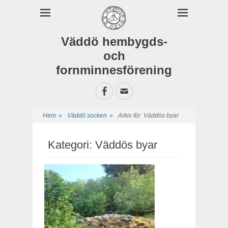
Väddö hembygds-
och
fornminnesförening
Facebook
E-
postadress
Hem
»
Väddö socken
»
Arkiv för
Väddös byar
Kategori: Väddös byar