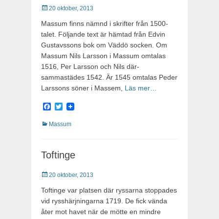
Publicerat
20 oktober, 2013
Massum finns nämnd i skrifter från 1500-
talet. Följande text är hämtad från Edvin
Gustavssons bok om Väddö socken. Om
Massum Nils Larsson i Massum omtalas
1516, Per Larsson och Nils där­
sammastädes 1542. Är 1545 omtalas Peder
Larssons söner i Mas­sem,
Läs mer…
Facebook
Twitter
Kategorier
Massum
Toftinge
Publicerat
20 oktober, 2013
Toftinge var platsen där ryssarna stoppades
vid rysshärjningarna 1719. De fick vända
åter mot havet när de mötte en mindre