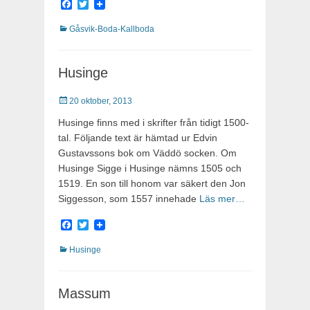
Facebook
Twitter
Kategorier
Gåsvik-Boda-Kallboda
Husinge
Publicerat
20 oktober, 2013
Husinge finns med i skrifter från tidigt 1500-
tal. Följande text är hämtad ur Edvin
Gustavssons bok om Väddö socken. Om
Husinge Sigge i Husinge nämns 1505 och
1519. En son till honom var säkert den Jon
Siggesson, som 1557 innehade
Läs mer…
Facebook
Twitter
Kategorier
Husinge
Massum