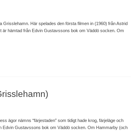
 Grisslehamn. Här spelades den första filmen in (1960) från Astrid
e text är hämtad från Edvin Gustavssons bok om Väddö socken. Om
risslehamn)
dess ägor nämns “färjestaden” som tidigt hade krog, färjeläge och
d från Edvin Gustavssons bok om Väddö socken. Om Hammarby (och