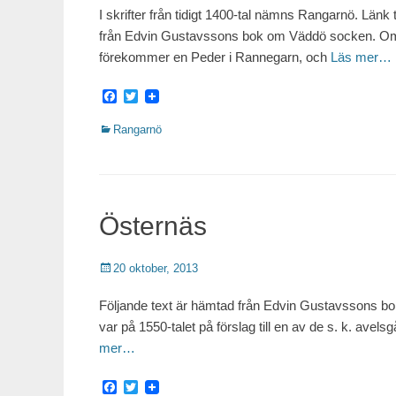
I skrifter från tidigt 1400-tal nämns Rangarnö. Länk
från Edvin Gustavssons bok om Väddö socken. O
förekommer en Peder i Rannegarn, och
Läs mer…
Facebook
Twitter
Kategorier
Rangarnö
Östernäs
Publicerat
20 oktober, 2013
Följande text är hämtad från Edvin Gustavssons
var på 1550-talet på förslag till en av de s. k. avels
mer…
Facebook
Twitter