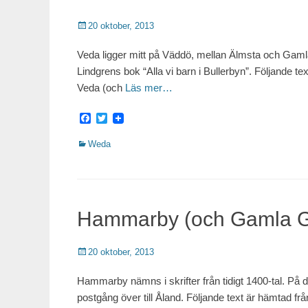
Publicerat
20 oktober, 2013
Veda ligger mitt på Väddö, mellan Älmsta och Gamla
Lindgrens bok “Alla vi barn i Bullerbyn”. Följand
Veda (och
Läs mer…
Facebook
Twitter
Kategorier
Weda
Hammarby (och Gamla G
Publicerat
20 oktober, 2013
Hammarby nämns i skrifter från tidigt 1400-tal. På 
postgång över till Åland. Följande text är hämta