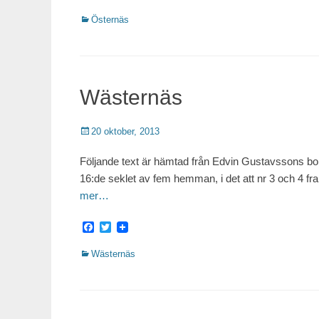
Kategorier
Östernäs
Wästernäs
Publicerat
20 oktober, 2013
Följande text är hämtad från Edvin Gustavssons b
16:de seklet av fem hemman, i det att nr 3 och 4 f
mer…
Facebook
Twitter
Kategorier
Wästernäs