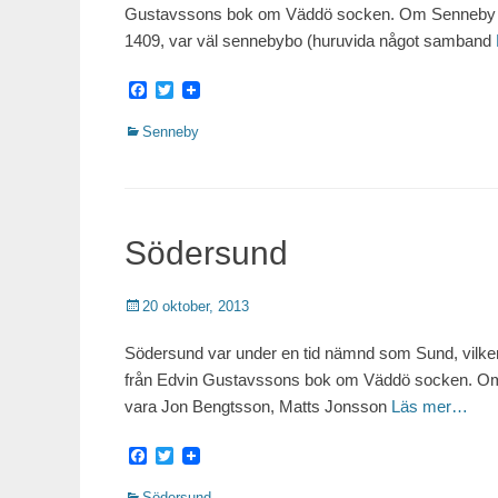
Gustavssons bok om Väddö socken. Om Senneby Den
1409, var väl sennebybo (huruvida något samband
Facebook
Twitter
Kategorier
Senneby
Södersund
Publicerat
20 oktober, 2013
Södersund var under en tid nämnd som Sund, vilken
från Edvin Gustavssons bok om Väddö socken. Om
vara Jon Bengtsson, Matts Jonsson
Läs mer…
Facebook
Twitter
Kategorier
Södersund