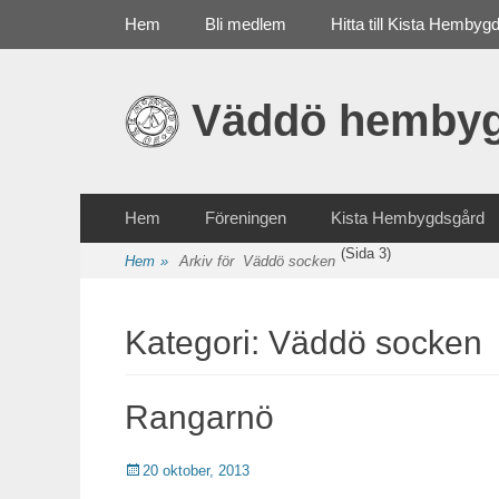
Primär meny
Gå
Hem
Bli medlem
Hitta till Kista Hembyg
till
innehåll
Väddö hembyg
Sekundär meny
Gå
Hem
Föreningen
Kista Hembygdsgård
till
(Sida 3)
innehåll
Hem
»
Arkiv för
Väddö socken
Kategori: Väddö socken
Rangarnö
Publicerat
20 oktober, 2013