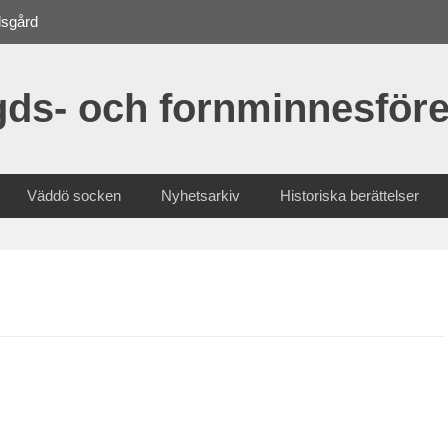
dsgård
ds- och fornminnesföre
Väddö socken
Nyhetsarkiv
Historiska berättelser