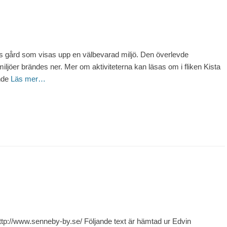
 gård som visas upp en välbevarad miljö. Den överlevde
ljöer brändes ner. Mer om aktiviteterna kan läsas om i fliken Kista
nde
Läs mer…
p://www.senneby-by.se/ Följande text är hämtad ur Edvin