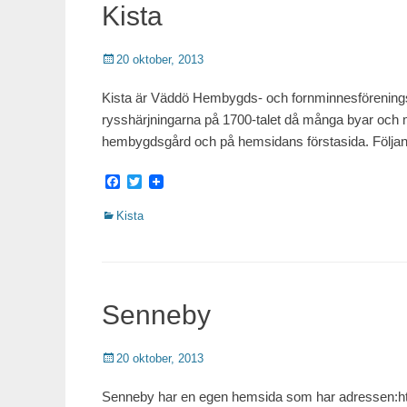
Kista
Publicerat
20 oktober, 2013
Kista är Väddö Hembygds- och fornminnesförenings
rysshärjningarna på 1700-talet då många byar och mi
hembygdsgård och på hemsidans förstasida. Följa
Facebook
Twitter
Kategorier
Kista
Senneby
Publicerat
20 oktober, 2013
Senneby har en egen hemsida som har adressen:htt