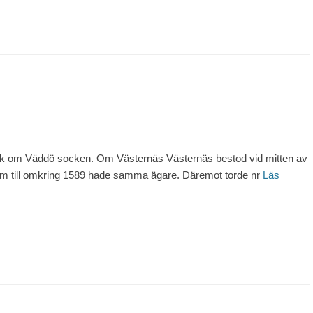
ok om Väddö socken. Om Västernäs Västernäs bestod vid mitten av
ram till omkring 1589 hade samma ägare. Däremot torde nr
Läs