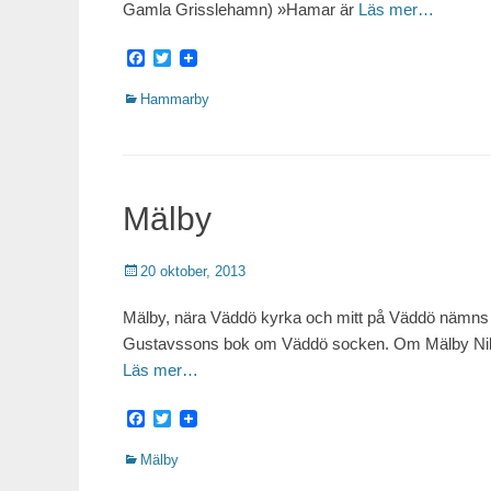
Gamla Grisslehamn) »Hamar är
Läs mer…
Facebook
Twitter
Kategorier
Hammarby
Mälby
Publicerat
20 oktober, 2013
Mälby, nära Väddö kyrka och mitt på Väddö nämns i sk
Gustavssons bok om Väddö socken. Om Mälby Nils
Läs mer…
Facebook
Twitter
Kategorier
Mälby