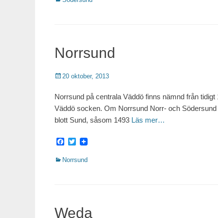
Norrsund
Publicerat
20 oktober, 2013
Norrsund på centrala Väddö finns nämnd från tidigt
Väddö socken. Om Norrsund Norr- och Södersund n
blott Sund, såsom 1493
Läs mer…
Facebook
Twitter
Kategorier
Norrsund
Weda