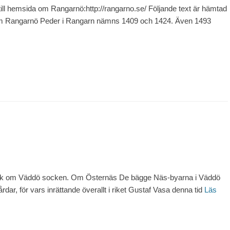
 till hemsida om Rangarnö:http://rangarno.se/ Följande text är hämtad
m Rangarnö Peder i Rangarn nämns 1409 och 1424. Även 1493
 bok om Väddö socken. Om Östernäs De bägge Näs-byarna i Väddö
gårdar, för vars inrättande överallt i riket Gustaf Vasa denna tid
Läs