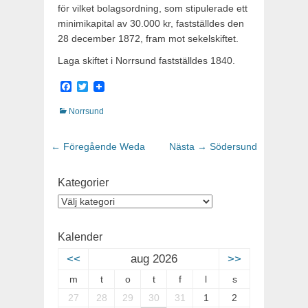
för vilket bolagsord­ning, som stipulerade ett
minimikapital av 30.000 kr, fastställdes den
28 december 1872, fram mot sekelskiftet.
Laga skiftet i Norrsund fastställdes 1840.
Facebook
Twitter
Kategorier
Norrsund
Inläggsnavigering
← Föregående
Föregående
Weda
Nästa →
Nästa
Södersund
inlägg:
inlägg:
Kategorier
Kategorier
Kalender
<<
aug 2026
>>
m
t
o
t
f
l
s
27
28
29
30
31
1
2