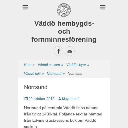
Väddö hembygds-
och
fornminnesförening
Facebook
E-
postadress
Hem
»
Väddö socken
»
Väddös byar
»
Väddö mitt
»
Norrsund
»
Norrsund
Norrsund
Publicerat
20 oktober, 2013
Författare
Maya Loof
Norrsund på centrala Väddö finns nämnd
från tidigt 1400-tal. Följande text är hämtad
från Edvins Gustavssons bok om Väddö
socken.