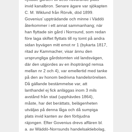
invid kanalbron. Senare ägare var sjökapten
C. M. Wiklund från Rörvik, död 1899.
Govenius’ upp­trädande och minne i Väddö
återkommer i ett annat sammanhang; när
han flyttade sin gård i Norrsund, som redan
före laga skiftet flyttats till ny tomt på andra
sidan byvägen mitt emot nr 1 (bykarta 1817,
ritad av Kammacher, visar ännu den
ursprung­liga gårdstomten vid landsvägen,
där den utgjordes av en ihop­trängd remsa
mellan nr 2 och 4), var emellertid med tanke
på den av honom bedrivna handelsrörelsen.
Då gällande bestäm­melse var, att
lanthandel ej fick anläggas inom 3 mils
avstånd från stad (upphävdes 1864),
måste, har det berättats, belägen­heten
utväljas på denna låga och då sumpiga
plats invid kanten av den förbjudna
räjongen. Efter Govenius drevs affären bl.
a. av Wäddö-Norrsunds handelsaktiebolag,