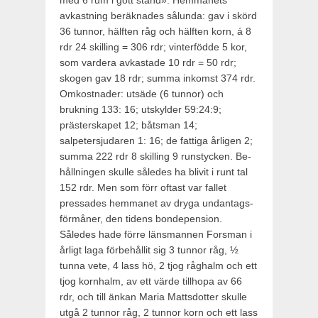
med 6 rum i gott stånd». Hemmanets
avkastning beräknades så­lunda: gav i skörd
36 tunnor, hälften råg och hälften korn, á 8
rdr 24 skilling = 306 rdr; vinterfödde 5 kor,
som vardera avkas­tade 10 rdr = 50 rdr;
skogen gav 18 rdr; summa inkomst 374 rdr.
Omkostnader: utsäde (6 tunnor) och
brukning 133: 16; utskylder 59:24:9;
prästerskapet 12; båtsman 14;
salpetersjudaren 1: 16; de fattiga årligen 2;
summa 222 rdr 8 skilling 9 runstycken. Be­
hållningen skulle således ha blivit i runt tal
152 rdr. Men som förr oftast var fallet
pressades hemmanet av dryga undantags­
förmåner, den tidens bondepension.
Således hade förre länsman­nen Forsman i
årligt laga förbehållit sig 3 tunnor råg, ½
tunna vete, 4 lass hö, 2 tjog råghalm och ett
tjog kornhalm, av ett värde tillhopa av 66
rdr, och till änkan Maria Mattsdotter skulle
utgå 2 tunnor råg, 2 tunnor korn och ett lass