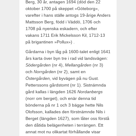
Berg, 30 år, antagen 1694 (död den 22
oktober 1700 på skeppet »Göteborg»,
varefter i hans ställe antogs 19-årige Anders
Matts­son Berg, född i Väddö, 1706 och
1708 på nyenska eskadern, och efter
vakans 1711 Erik Mickelsson Kil, 1712-13
på brigantinen »Pollux») .
Gårdarna i byn låg på 1600-talet enligt 1641
års karta över byn tre i rad vid landsvägen:
Södergården
(nr 4),
Mellangården
(nr 3)
och
Norrgården
(nr 2), samt en
Östergården,
vid byvägen på nu Gust.
Petterssons gårdstomt (nr 1). Sistnämnda
gård kallas i längden 1626
Nordanbergs
(norr om berget), och enär denna tid
bönderna på nr 1 och 3 bägge hette Nils
Olofsson, kallades den förstnämnde Nils i
Berget (längden 1627), som låter oss förstå
den dåtida belägenheten i terrängen. Ett
annat mot nu olikartat förhållande visar