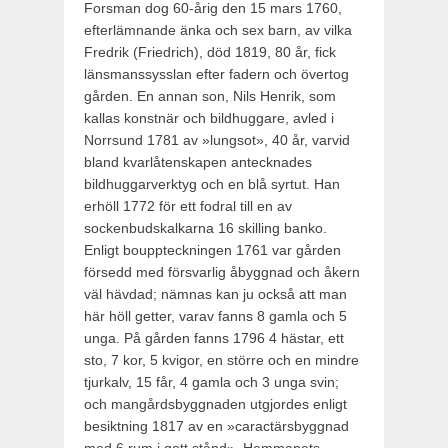
Forsman dog 60-årig den 15 mars 1760,
efterlämnande änka och sex barn, av vilka
Fredrik (Friedrich), död 1819, 80 år, fick
länsmanssysslan efter fadern och övertog
gården. En annan son, Nils Henrik, som
kallas konstnär och bildhuggare, avled i
Norr­sund 1781 av »lungsot», 40 år, varvid
bland kvarlåtenskapen antecknades
bildhuggarverktyg och en blå syrtut. Han
erhöll 1772 för ett fodral till en av
sockenbudskalkarna 16 skilling banko.
Enligt bouppteckningen 1761 var gården
försedd med försvarlig åbyggnad och åkern
väl hävdad; nämnas kan ju också att man
här höll getter, varav fanns 8 gamla och 5
unga. På gården fanns 1796 4 hästar, ett
sto, 7 kor, 5 kvigor, en större och en mindre
tjurkalv, 15 får, 4 gamla och 3 unga svin;
och mangårdsbyggna­den utgjordes enligt
besiktning 1817 av en »caractärsbyggnad