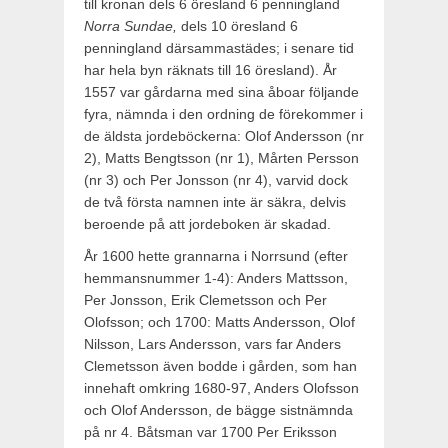
till kronan dels 6 öresland 6 pen­ningland
Norra Sundae,
dels 10 öresland 6
penningland därsam­mastädes; i senare tid
har hela byn räknats till 16 öresland). År
1557 var gårdarna med sina åboar följande
fyra, nämnda i den ordning de förekommer i
de äldsta jordeböckerna: Olof Anders­son (nr
2), Matts Bengtsson (nr 1), Mårten Persson
(nr 3) och Per Jonsson (nr 4), varvid dock
de två första namnen inte är säkra, delvis
beroende på att jordeboken är skadad.
År 1600 hette grannarna i Norrsund (efter
hemmansnummer 1-4): Anders Mattsson,
Per Jonsson, Erik Clemetsson och Per
Olofsson; och 1700: Matts Andersson, Olof
Nilsson, Lars Anders­son, vars far Anders
Clemetsson även bodde i gården, som han
innehaft omkring 1680-97, Anders Olofsson
och Olof Andersson, de bägge sistnämnda
på nr 4. Båtsman var 1700 Per Eriksson