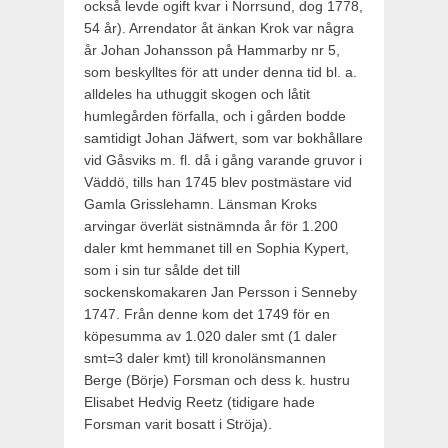
också levde ogift kvar i Norrsund, dog 1778,
54 år). Arren­dator åt änkan Krok var några
år Johan Johansson på Hammarby nr 5,
som beskylltes för att under denna tid bl. a.
alldeles ha ut­huggit skogen och låtit
humlegården förfalla, och i gården bodde
samtidigt Johan Jäfwert, som var bokhållare
vid Gåsviks m. fl. då i gång varande gruvor i
Väddö, tills han 1745 blev postmästare vid
Gamla Grisslehamn. Länsman Kroks
arvingar överlät sist­nämnda år för 1.200
daler kmt hemmanet till en Sophia Kypert,
som i sin tur sålde det till
sockenskomakaren Jan Persson i Sen­neby
1747. Från denne kom det 1749 för en
köpesumma av 1.020 daler smt (1 daler
smt=3 daler kmt) till kronolänsmannen
Berge (Börje) Forsman och dess k. hustru
Elisabet Hedvig Reetz (tidigare hade
Forsman varit bosatt i Ströja).