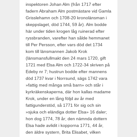
inspektoren Johan Alm (från 1717 efter
fadern Abraham Alm postmästare vid Gamla
Grisslehamn och 1708-20 kronolänsman i
skeppslaget, död 1744, 59 år). Alm bodde
här under tiden kro­gen låg ruinerad efter
ryssbranden, varefter han sålde hemmanet
till Per Persson, efter vars död det 1734
kom till länsmannen Jakob Krok
(länsmansfullmakt den 24 mars 1720, gift
1721 med Elsa Alm och 1722-34 skriven på
Edeby nr 7; hustrun bodde efter mannens
död 1737 kvar i Norrsund, sägs 1742 vara
»fattig med många små barn» och står i
kyrkräkenskaperna, där hon kallas madame
Krok, under en lång följd av år med
fattigunder­stöd, så 1771 för sig och sin
»sjuka och eländiga dotter Elsa» 16 daler;
hon dog 1774, 78 år; den nämnda dottern
Elsa hade avlidit i kopporna 1771, 44 år,
den äldre systern, Brita Elisabet, vilken