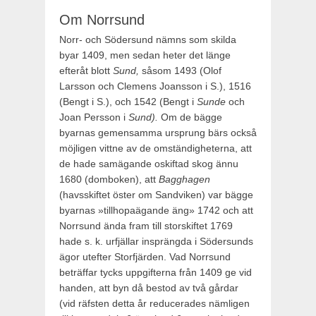
Om Norrsund
Norr- och Södersund nämns som skilda
byar 1409, men sedan heter det länge
efteråt blott
Sund,
såsom 1493 (Olof
Larsson och Clemens Joansson i S.), 1516
(Bengt i S.), och 1542 (Bengt i
Sunde
och
Joan Persson i
Sund).
Om de bägge
byarnas gemensamma ursprung bärs också
möjligen vittne av de omständigheterna, att
de hade samägande oskiftad skog ännu
1680 (domboken), att
Bagghagen
(havsskiftet öster om Sandviken) var bägge
byarnas »tillhopaägande äng» 1742 och att
Norrsund ända fram till storskiftet 1769
hade s. k. urfjällar insprängda i Södersunds
ägor utefter Storfjärden. Vad Norrsund
beträffar tycks uppgifterna från 1409 ge vid
handen, att byn då bestod av två gårdar
(vid räfsten detta år reducerades nämligen