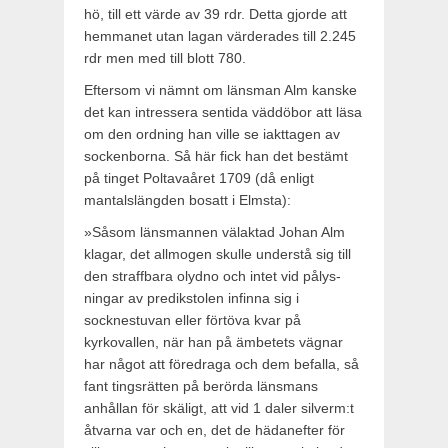
hö, till ett värde av 39 rdr. Detta gjorde att
hemmanet utan lagan värderades till 2.245
rdr men med till blott 780.
Eftersom vi nämnt om länsman Alm kanske
det kan intressera sentida väddöbor att läsa
om den ordning han ville se iakttagen av
sockenborna. Så här fick han det bestämt
på tinget Poltava­året 1709 (då enligt
mantalslängden bosatt i Elmsta):
»Såsom länsmannen välaktad Johan Alm
klagar, det allmogen skulle understå sig till
den straffbara olydno och intet vid pålys­
ningar av predikstolen infinna sig i
socknestuvan eller förtöva kvar på
kyrkovallen, när han på ämbetets vägnar
har något att föredraga och dem befalla, så
fant tingsrätten på berörda läns­mans
anhållan för skäligt, att vid 1 daler silverm:t
åtvarna var och en, det de hädanefter för