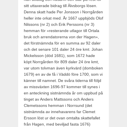
sitt uttaxerade bidrag till Älvsborgs lösen.
Denna skatt hade Per Jonsson i Norrgården
hel­ler inte orkat med. År 1667 uppbjöds Olof
Nilssons (nr 2) och Erik Perssons (nr 3)
hemman för »resterande utlagor till Ortala
bruk och arrendatorerna von der Hagen»,
det förstnämnda för en summa av 92 daler
och det senare 101 daler 24 öre kmt. Johan
Mickelsson (död 1681), som 1672 hade
köpt Norrgården för 809 daler 24 öre kmt,
var utom tolvman även kyrkvärd (domboken
1679) en av de få i Väddö före 1700, som vi
känner till namnet. De svåra tiderna till följd
av missväxten 1696-97 kommer till synes i
en anteckning sistnämnda år om uppbud på
tinget av An­ders Mattssons och Anders
Clemetssons hemman i Norrsund (det
sistnämnda av innehavarens far Clemet
Ersson löst ur det ovan omtalta skattefallet
från Hagen, med beviljad fasta 1676)