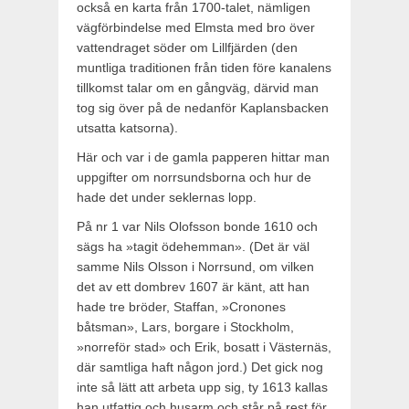
också en karta från 1700-talet, nämligen
väg­förbindelse med Elmsta med bro över
vattendraget söder om Lill­fjärden (den
muntliga traditionen från tiden före kanalens
till­komst talar om en gångväg, därvid man
tog sig över på de nedan­för Kaplansbacken
utsatta katsorna).
Här och var i de gamla papperen hittar man
uppgifter om norrsundsborna och hur de
hade det under seklernas lopp.
På nr 1 var Nils Olofsson bonde 1610 och
sägs ha »tagit öde­hemman». (Det är väl
samme Nils Olsson i Norrsund, om vilken
det av ett dombrev 1607 är känt, att han
hade tre bröder, Staffan, »Cronones
båtsman», Lars, borgare i Stockholm,
»norreför stad» och Erik, bosatt i Västernäs,
där samtliga haft någon jord.) Det gick nog
inte så lätt att arbeta upp sig, ty 1613 kallas
han utfat­tig och husarm och står på rest för