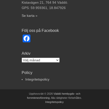
Kistavägen 21, 764 94 Väddö.
GPS: 59.959361, 18.847926
Se karta »
Följ oss på Facebook
Facebook
Arkiv
Arkiv
Policy
Integritetspolicy
Upphovsrätt © 2026
Väddö hembygds- och
fornminnesförening
. Alla rättigheter förbehålles.
Integritetspolicy