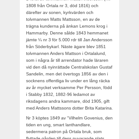
1808 från Ortala nr 3, död 1816) och
därefter av sonen, kyrkvärden och
tolvmannen Matts Mattsson, en av de
trägna kunderna på änkan Lemons krog i
Hammarby. Denne sålde 1843 hemmanet
jämte ¼ nr 3 för 5.000 rdr till Jan Andersson
från Söderbykarl. Näste ägare blev 1851
tolvmannen Anders Mattson i Ortalalund,
som i några år till arrendator hade läraren
vid den då nyinrättade Centralskolan Gustaf
Sandelin, men det övertogs 1856 av den i
socknens offentliga liv under en lång räcka
av år mycket verksamme Per Persson, född
i Stabby 1832, 1882-96 ledamot av
riksdagens andra kammare, död 1905,­ gift
med Anders Mattssons dotter Brita Katarina.
Nr 3 köptes 1849 av “Vilhelm Govenius, den
tiden en ung, smart lanthandlare,
sedermera patron på Ortala bruk, som
flyttade går­den till dess nuvarande plats