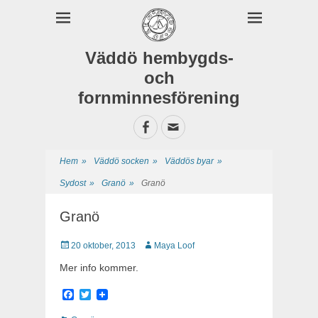
Väddö hembygds-
och
fornminnesförening
Facebook
E-
postadress
Hem
»
Väddö socken
»
Väddös byar
»
Sydost
»
Granö
»
Granö
Granö
Publicerat
20 oktober, 2013
Författare
Maya Loof
Mer info kommer.
Facebook
Twitter