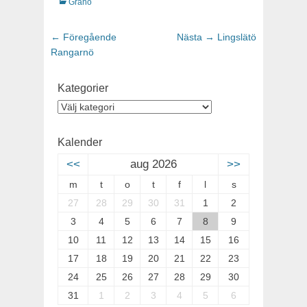
Kategorier
Granö
Inläggsnavigering
← Föregående
Föregående
Nästa →
Nästa
Lingslätö
Rangarnö
inlägg:
inlägg:
Kategorier
Kategorier
Kalender
<<
aug 2026
>>
m
t
o
t
f
l
s
27
28
29
30
31
1
2
3
4
5
6
7
8
9
10
11
12
13
14
15
16
17
18
19
20
21
22
23
24
25
26
27
28
29
30
31
1
2
3
4
5
6