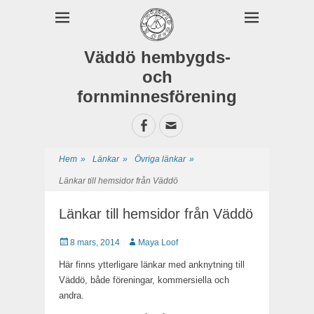
Väddö hembygds-
och
fornminnesförening
Facebook
E-
postadress
Hem
»
Länkar
»
Övriga länkar
»
Länkar till hemsidor från Väddö
Länkar till hemsidor från Väddö
Publicerat
8 mars, 2014
Författare
Maya Loof
Här finns ytterligare länkar med anknytning till
Väddö, både föreningar, kommersiella och
andra.