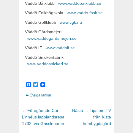
Väddö Båtklubb
www.vaddobatklubb.se
Väddö Folkhögskola
www.vaddo.fhsk.se
Väddö Golfklubb
www.vgk.nu
Väddö Gårdsmejeri
www.vaddogardsmejeri.se
Väddö IF
www.vaddoif.se
Väddö Snickerifabrik
www.vaddosnickeri.se
Facebook
Twitter
Kategorier
Övriga länkar
Inläggsnavigering
← Föregående
Föregående
Carl
Nästa →
Nästa
Tips om TV
Linnéus lapplandsresa
inlägg:
inlägg:
från Kista
1732, via Grisslehamn
hembygdsgård