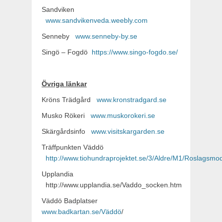
Sandviken
www.sandvikenveda.weebly.com
Senneby
www.senneby-by.se
Singö – Fogdö
https://www.singo-fogdo.se/
Övriga länkar
Kröns Trädgård
www.kronstradgard.se
Musko Rökeri
www.muskorokeri.se
Skärgårdsinfo
www.visitskargarden.se
Träffpunkten Väddö
http://www.tiohundraprojektet.se/3/Aldre/M1/Roslagsmod
Upplandia
http://www.upplandia.se/Vaddo_socken.htm
Väddö Badplatser
www.badkartan.se/Väddö
/