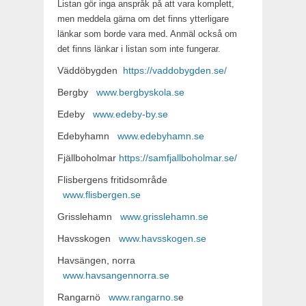
Listan gör inga anspråk på att vara komplett,
men meddela gärna om det finns ytterligare
länkar som borde vara med. Anmäl också om
det finns länkar i listan som inte fungerar.
Väddöbygden
https://vaddobygden.se/
Bergby
www.bergbyskola.se
Edeby
www.edeby-by.se
Edebyhamn
www.edebyhamn.se
Fjällboholmar
https://samfjallboholmar.se/
Flisbergens fritidsområde
www.flisbergen.se
Grisslehamn
www.grisslehamn.se
Havsskogen
www.havsskogen.se
Havsängen, norra
www.havsangennorra.se
Rangarnö
www.rangarno.s
e