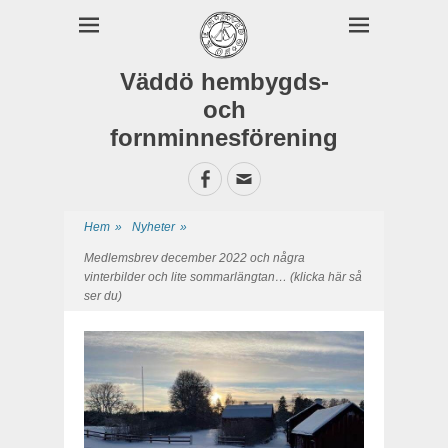
Väddö hembygds-
och
fornminnesförening
Facebook
E-
postadress
Hem
»
Nyheter
»
Medlemsbrev december 2022 och några
vinterbilder och lite sommarlängtan… (klicka här så
ser du)