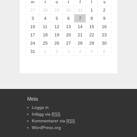
m
t
o
t
f
l
s
27
28
29
30
31
1
2
3
4
5
6
7
8
9
10
11
12
13
14
15
16
17
18
19
20
21
22
23
24
25
26
27
28
29
30
31
1
2
3
4
5
6
Meta
Logga in
Inlägg via
RSS
Kommentarer via
RSS
WordPress.org