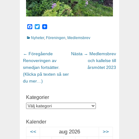
Facebook
Twitter
Kategorier
Nyheter
,
Föreningen
,
Medlemsbrev
Inläggsnavigering
← Föregående
Föregående
Nästa →
Nästa
Medlemsbrev
Renoveringen av
inlägg:
och kallelse till
inlägg:
smedjan fortsätter.
årsmötet 2023
(Klicka på texten så ser
du mer…)
Kategorier
Kategorier
Kalender
<<
aug 2026
>>