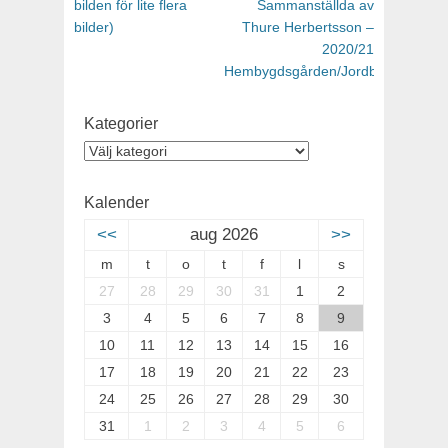
bilden för lite flera
Sammanställda av
bilder)
Thure Herbertsson –
2020/21
Hembygdsgården/Jordbruksmarke
Kategorier
Kategorier
Kalender
<<
aug 2026
>>
m
t
o
t
f
l
s
27
28
29
30
31
1
2
3
4
5
6
7
8
9
10
11
12
13
14
15
16
17
18
19
20
21
22
23
24
25
26
27
28
29
30
31
1
2
3
4
5
6