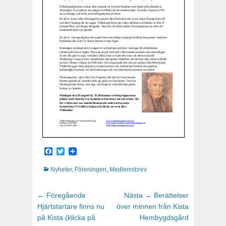
Facebook
Twitter
Kategorier
Nyheter
,
Föreningen
,
Medlemsbrev
Inläggsnavigering
← Föregående
Föregående
Nästa →
Nästa
Berättelser
Hjärtstartare finns nu
inlägg:
över minnen från Kista
inlägg:
på Kista (klicka på
Hembygdsgård