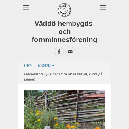
Väddö hembygds-
och
fornminnesförening
Facebook
E-
postadress
Hem
»
Nyheter
»
Medlemsbrev juli 2023 (För att se brevet, klicka på
bilden)