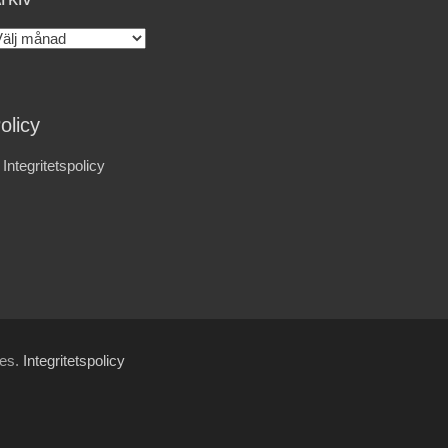
rkiv
olicy
Integritetspolicy
les.
Integritetspolicy