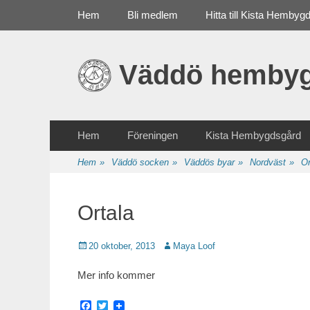
Primär meny
Gå
Hem
Bli medlem
Hitta till Kista Hembyg
till
innehåll
Väddö hembyg
Sekundär meny
Gå
Hem
Föreningen
Kista Hembygdsgård
till
innehåll
Hem
»
Väddö socken
»
Väddös byar
»
Nordväst
»
Or
Ortala
Publicerat
20 oktober, 2013
Författare
Maya Loof
Mer info kommer
Facebook
Twitter