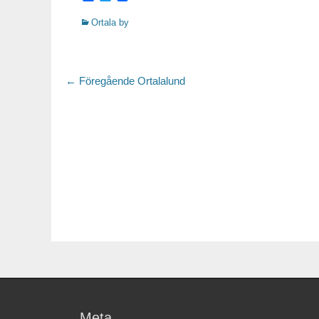
Kategorier
Ortala by
Inläggsnavigering
← Föregående
Föregående
Ortalalund
inlägg:
Meta