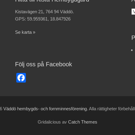
Kistavägen 21, 764 94 Väddö.
A
GPS: 59.959361, 18.847926
Se karta »
P
Följ oss på Facebook
Facebook
26
Väddö hembygds- och fornminnesförening
. Alla rättigheter förbehål
Gridalicious av
Catch Themes