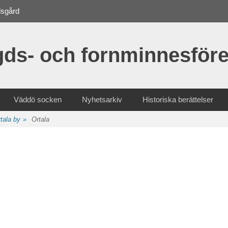
dsgård
ds- och fornminnesföre
Väddö socken
Nyhetsarkiv
Historiska berättelser
tala by
»
Ortala