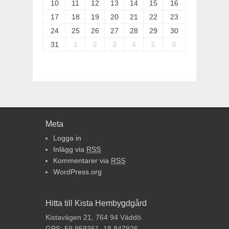
10
11
12
13
14
15
16
17
18
19
20
21
22
23
24
25
26
27
28
29
30
31
1
2
3
4
5
6
Meta
Logga in
Inlägg via
RSS
Kommentarer via
RSS
WordPress.org
Hitta till Kista Hembygdgård
Kistavägen 21, 764 94 Väddö.
GPS: 59.959361, 18.847926