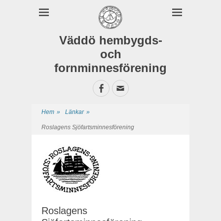
Väddö hembygds-
och
fornminnesförening
Facebook
E-
postadress
Hem
»
Länkar
»
Roslagens Sjöfartsminnesförening
Roslagens