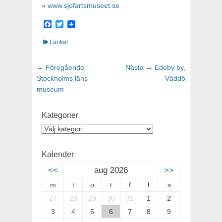
»
www.sjofartsmuseet.se
Facebook
Twitter
Kategorier
Länkar
Inläggsnavigering
← Föregående
Föregående
Nästa →
Nästa
Edeby by,
Stockholms läns
inlägg:
inlägg:
Väddö
museum
Kategorier
Kategorier
Kalender
<<
aug 2026
>>
m
t
o
t
f
l
s
27
28
29
30
31
1
2
3
4
5
6
7
8
9