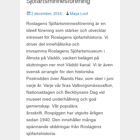
Sjöfartsminnesförening
Publicerat
2 december, 2016
Författare
Maya Loof
Roslagens Sjöfartsminnesförening är en
ideell förening som stärker och utvecklar
intresset för Roslagens sjöfartshistoria. Vi
driver det innehållsrika och
trivsamma Roslagens Sjöfartsmuseum i
Älmsta på Väddö, vackert beläget på
sluttningen ner mot Väddö kanal. Vi är även
svensk arrangör för den historiska
Postrodden över Ålands Hav, som sker i juni
varje år. Varje vår firas Valborgsmässoafton,
Nationaldagen och Beckbyxans Dag vid
museet med underhållning och god
gemenskap. Vår populära
årsskrift, Rospiggen har utgivits årligen
sedan 1940. Den innehåller många
spännande skildringar från Roslagens
sjöfartshistoria.