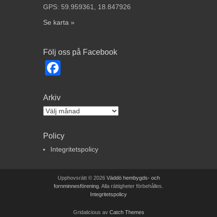
GPS: 59.959361, 18.847926
Se karta »
Följ oss på Facebook
Facebook
Arkiv
Arkiv
Policy
Integritetspolicy
Upphovsrätt © 2026
Väddö hembygds- och
fornminnesförening
. Alla rättigheter förbehålles.
Integritetspolicy
Gridalicious av
Catch Themes