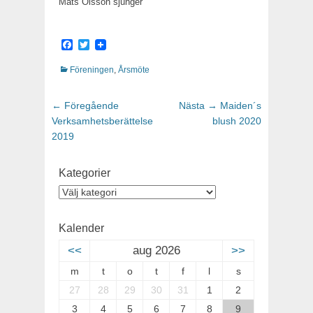
Mats Olsson sjunger
Facebook
Twitter
Kategorier
Föreningen
,
Årsmöte
Inläggsnavigering
← Föregående
Föregående
Nästa →
Nästa
Maiden´s
Verksamhetsberättelse
inlägg:
blush 2020
inlägg:
2019
Kategorier
Kategorier
Kalender
<<
aug 2026
>>
m
t
o
t
f
l
s
27
28
29
30
31
1
2
3
4
5
6
7
8
9