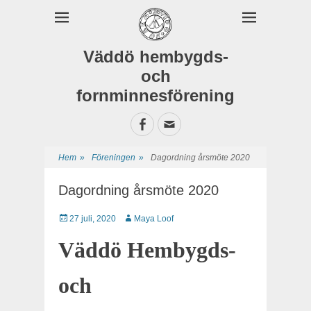
Väddö hembygds-
och
fornminnesförening
Facebook
E-
postadress
Hem
»
Föreningen
»
Dagordning årsmöte 2020
Dagordning årsmöte 2020
Publicerat
27 juli, 2020
Författare
Maya Loof
Väddö Hembygds-
och