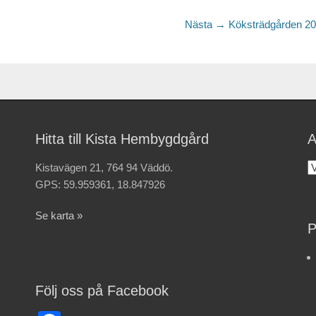
Nästa →
Nästa
Köksträdgården 2
inlägg:
Hitta till Kista Hembygdgård
A
Kistavägen 21, 764 94 Väddö.
A
GPS: 59.959361, 18.847926
Se karta »
P
Följ oss på Facebook