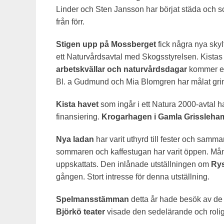
Linder och Sten Jansson har börjat städa och s
från förr.
Stigen upp på Mossberget
fick några nya sky
ett Naturvårdsavtal med Skogsstyrelsen. Kistas
arbetskvällar och naturvårdsdagar
kommer en 
Bl. a Gudmund och Mia Blomgren har målat gri
Kista havet
som ingår i ett Natura 2000-avtal 
finansiering.
Krogarhagen i Gamla Grissleha
Nya ladan
har varit uthyrd till fester och samm
sommaren och kaffestugan har varit öppen. Må
uppskattats. Den inlånade utställningen om
Rys
gången. Stort intresse för denna utställning.
Spelmansstämman
detta år hade besök av de
Björkö teater
visade den sedelärande och roli