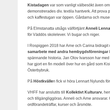
Kistadagen
var som vanligt välbesökt även om 
demonstrerades div. textila hantverk. Att prov
och kaffestugan var öppen. Gårdarna och museet
På Elmstanatta utsågs välförtjänt
Anneli Lenna
för Väddös skolelever. Vi bugar och niger.
I Rospiggen 2018 har Arne och Carina bidragit 
samarbete med andra hembygdsföreningar
spännande historia. Jan Olov Ivarsson har med ga
har gjort en fin modell över hur en gård som Kist
Österbybruk.
På
Höstkvälle
n fick vi höra Lennart Nylunds f
VHFF har anslutits till
Kollektivt Kulturarv
, he
och tillgängliggöras. Anneli och Arne ansvarar.
ordförandeträffar, kurser och årsmöte.