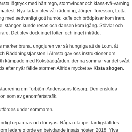
 värsta lågtryck med hårt regn, stormvindar och klass-två-varning
marfest. Nya ladan blev vår räddning, Jörgen Toresson, Lotta
 med sedvanligt gott humör, kaffe och brödpåsar kom fram,
, stången kunde resas och dansen kom igång. Stövlar och
re. Det blev dock inget lotteri och inget inträde.
arker bruna, ungdjuren var så hungriga att de t.o.m. åt
h Räddningstjänsten i Älmsta gav oss instruktioner om
beth kämpade med Köksträdgården, denna sommar var det svårt
is efter nyår fällde stormen Alfrida mycket av
Kista skogen
.
staurering gm Torbjörn Anderssons försorg. Den enskilda
rdon som av genomfartstrafik.
utfördes under sommaren.
ndigt repareras och förnyas. Några etapper färdigställdes
 som ledare gjorde en betydande insats hösten 2018. Ylva