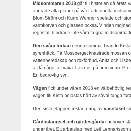
Midsommaren 2018
går till historien då årets
ändrade alla planer på vår traditionella midsom
Blom Ström och Kurre Wenner spelade och sjöng
varmkorven och glassen också. Vinden mojnade
regnställ hindrade inte våra trogna midsommarfira
Den svåra torkan
denna sommar brände Kistas m
syrenhäck. På Mossberget knastrade mossan oc
vattenberedskap och rökförbud. Anita och Lis
att få något att växa. Läs mer på hemsidan. Prec
En bedrövlig syn.
Vägen
fick under våren 2018 en välbehövlig re
vägen till Kista belastas hårt av såväl tunga fo
Den sista etappen restaurering av
vasstaket
sl
Gårdsstängsel och gärdesgårdar
behöver stä
under året. Ett arbetslag med Leif Lennartsson