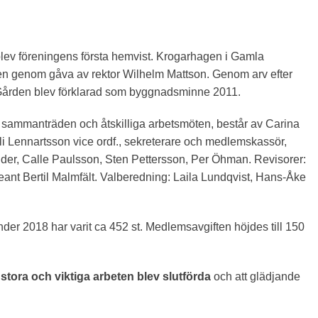
ev föreningens första hemvist. Krogarhagen i Gamla
gen genom gåva av rektor Wilhelm Mattson. Genom arv efter
. Gården blev förklarad som byggnadsminne 2011.
a sammanträden och åtskilliga arbetsmöten, består av Carina
li Lennartsson vice ordf., sekreterare och medlemskassör,
inder, Calle Paulsson, Sten Pettersson, Per Öhman. Revisorer:
ant Bertil Malmfält. Valberedning: Laila Lundqvist, Hans-Åke
der 2018 har varit ca 452 st. Medlemsavgiften höjdes till 150
t
stora och viktiga arbeten blev slutförda
och att glädjande