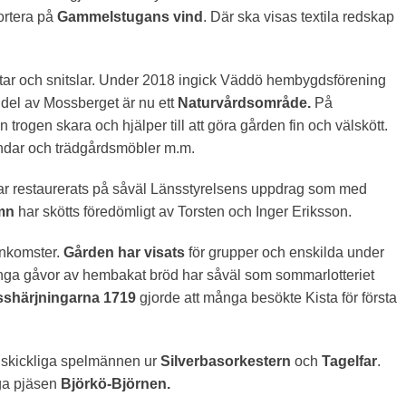
ortera på
Gammelstugans vind
. Där ska visas textila redskap
ltar och snitslar. Under 2018 ingick Väddö hembygdsförening
 del av Mossberget är nu ett
Naturvårdsområde.
På
trogen skara och hjälper till att göra gården fin och välskött.
ndar och trädgårdsmöbler m.m.
har restaurerats på såväl Länsstyrelsens uppdrag som med
mn
har skötts föredömligt av Torsten och Inger Eriksson.
ankomster.
Gården har visats
för grupper och enskilda under
nga gåvor av hembakat bröd har såväl som sommarlotteriet
shärjningarna 1719
gjorde att många besökte Kista för första
 skickliga spelmännen ur
Silverbasorkestern
och
Tagelfar
.
ga pjäsen
Björkö-Björnen.