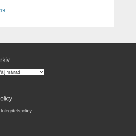
019
rkiv
rkiv
olicy
Integritetspolicy