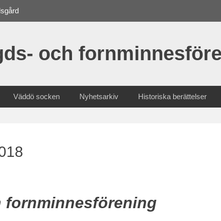
dsgård
ds- och fornminnesföre
Väddö socken
Nyhetsarkiv
Historiska berättelser
2018
fornminnesförening