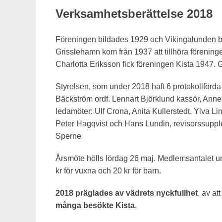
Verksamhetsberättelse 2018
Föreningen bildades 1929 och Vikingalunden bl
Grisslehamn kom från 1937 att tillhöra förenin
Charlotta Eriksson fick föreningen Kista 1947
Styrelsen, som under 2018 haft 6 protokollförd
Bäckström ordf. Lennart Björklund kassör, Anne
ledamöter: Ulf Crona, Anita Kullerstedt, Ylva L
Peter Hagqvist och Hans Lundin, revisorssupple
Sperne
Årsmöte hölls lördag 26 maj. Medlemsantalet un
kr för vuxna och 20 kr för barn.
2018 präglades av vädrets nyckfullhet
, av at
många besökte Kista
.