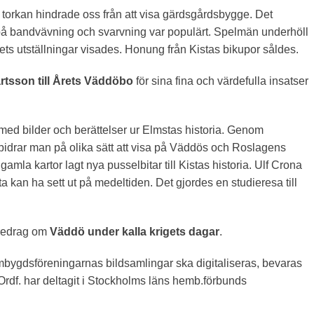
torkan hindrade oss från att visa gärdsgårdsbygge. Det
a på bandvävning och svarvning var populärt. Spelmän underhöll
s utställningar visades. Honung från Kistas bikupor såldes.
rtsson till Årets Väddöbo
för sina fina och värdefulla insatser
med bilder och berättelser ur Elmstas historia. Genom
bidrar man på olika sätt att visa på Väddös och Roslagens
mla kartor lagt nya pusselbitar till Kistas historia. Ulf Crona
a kan ha sett ut på medeltiden. Det gjordes en studieresa till
öredrag om
Väddö under kalla krigets dagar
.
mbygdsföreningarnas bildsamlingar ska digitaliseras, bevaras
 Ordf. har deltagit i Stockholms läns hemb.förbunds