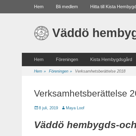
Primär meny
Gå
Hem
Bli medlem
Hitta till Kista Hembyg
till
innehåll
Väddö hembyg
Sekundär meny
Gå
Hem
Föreningen
Kista Hembygdsgård
till
innehåll
Hem
»
Föreningen
»
Verksamhetsberättelse 2018
Verksamhetsberättelse 
Publicerat
8 juli, 2019
Författare
Maya Loof
Väddö hembygds-och 